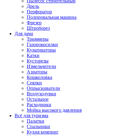
Пылесос строительный
Дрель
Перфоратор
Полировальная машина
Фрезер
Штроборез
Для дачи
Триммеры
Газонокосилки
Культиваторы
Катки
Кусторезы
Измельчители
Аэраторы
Кошколовка
Сеялки
Опрыскиватели
Воздуходувки
Остальное
Расходники
Мойка высокого давления
Всё для туризма
Палатки
Спальники
Кухня кемпинг