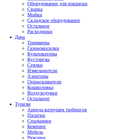
Оборудование для покраски
Сварка
Мойки
Складское оборудование
Остальное
Расходники
Дача
Триммеры
Газонокосилки
Культиваторы
Кусторезы
Сеялки
Измельчители
Аэраторы
Опрыскиватели
Кошколовка
Воздуходувки
Остальное
Туризм
Аренда ватрушек тюбингов
Палатки
Спальники
Кемпинг
Мебель
Рюкзаки