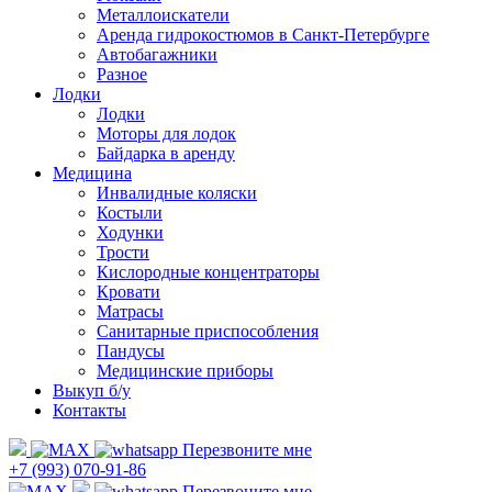
Металлоискатели
Аренда гидрокостюмов в Санкт-Петербурге
Автобагажники
Разное
Лодки
Лодки
Моторы для лодок
Байдарка в аренду
Медицина
Инвалидные коляски
Костыли
Ходунки
Трости
Кислородные концентраторы
Кровати
Матрасы
Санитарные приспособления
Пандусы
Медицинские приборы
Выкуп б/у
Контакты
Перезвоните мне
+7 (993) 070-91-86
Перезвоните мне