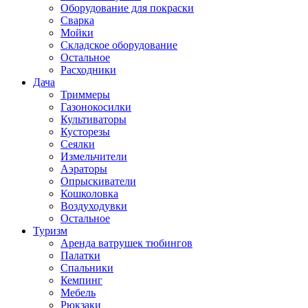
Оборудование для покраски
Сварка
Мойки
Складское оборудование
Остальное
Расходники
Дача
Триммеры
Газонокосилки
Культиваторы
Кусторезы
Сеялки
Измельчители
Аэраторы
Опрыскиватели
Кошколовка
Воздуходувки
Остальное
Туризм
Аренда ватрушек тюбингов
Палатки
Спальники
Кемпинг
Мебель
Рюкзаки