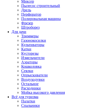
Миксер
Пылесос строительный
Дрель
Перфоратор
Полировальная машина
Фрезер
Штроборез
Для дачи
Триммеры
Газонокосилки
Культиваторы
Катки
Кусторезы
Измельчители
Аэраторы
Кошколовка
Сеялки
Опрыскиватели
Воздуходувки
Остальное
Расходники
Мойка высокого давления
Всё для туризма
Палатки
Спальники