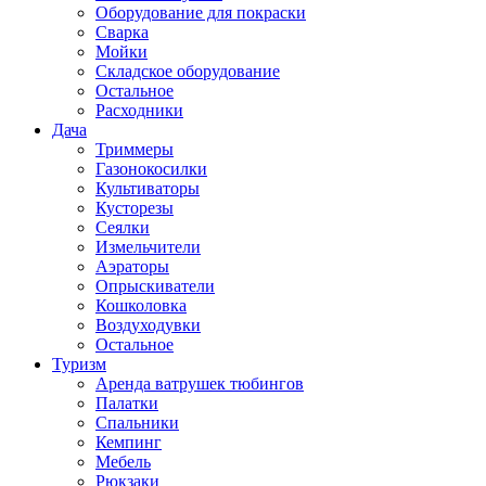
Оборудование для покраски
Сварка
Мойки
Складское оборудование
Остальное
Расходники
Дача
Триммеры
Газонокосилки
Культиваторы
Кусторезы
Сеялки
Измельчители
Аэраторы
Опрыскиватели
Кошколовка
Воздуходувки
Остальное
Туризм
Аренда ватрушек тюбингов
Палатки
Спальники
Кемпинг
Мебель
Рюкзаки