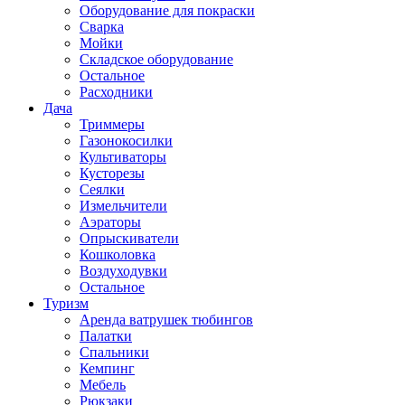
Оборудование для покраски
Сварка
Мойки
Складское оборудование
Остальное
Расходники
Дача
Триммеры
Газонокосилки
Культиваторы
Кусторезы
Сеялки
Измельчители
Аэраторы
Опрыскиватели
Кошколовка
Воздуходувки
Остальное
Туризм
Аренда ватрушек тюбингов
Палатки
Спальники
Кемпинг
Мебель
Рюкзаки