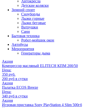
Автокресла
Детские коляски
Зимний спорт
Сноуборды
Лыжи горные
Лыжи беговые
Ватрушки
Сани
Бытовая техника
Робот-мойщик окон
Автобусы
Мероприятия
Генераторы дыма
Акция
Компрессор масляный ELITECH КПМ 200/50
Цена:
350 руб.
200 руб в сутки
Акция
Палатка ECOS Breeze
Цена:
340 руб в сутки
Акция
Игровая приставка Sony PlayStation 4 Slim 500гб