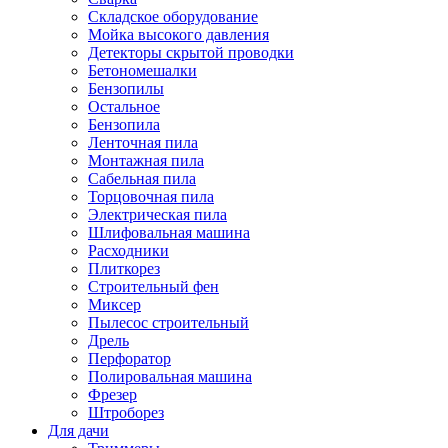
Складское оборудование
Мойка высокого давления
Детекторы скрытой проводки
Бетономешалки
Бензопилы
Остальное
Бензопила
Ленточная пила
Монтажная пила
Сабельная пила
Торцовочная пила
Электрическая пила
Шлифовальная машина
Расходники
Плиткорез
Строительный фен
Миксер
Пылесос строительный
Дрель
Перфоратор
Полировальная машина
Фрезер
Штроборез
Для дачи