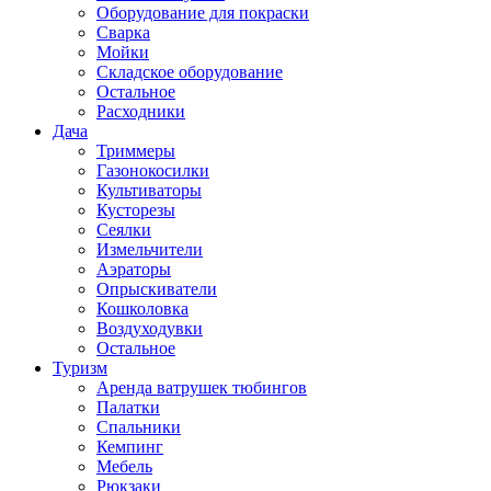
Оборудование для покраски
Сварка
Мойки
Складское оборудование
Остальное
Расходники
Дача
Триммеры
Газонокосилки
Культиваторы
Кусторезы
Сеялки
Измельчители
Аэраторы
Опрыскиватели
Кошколовка
Воздуходувки
Остальное
Туризм
Аренда ватрушек тюбингов
Палатки
Спальники
Кемпинг
Мебель
Рюкзаки