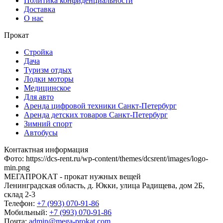
Политика конфиденциальности
Доставка
О нас
Прокат
Стройка
Дача
Туризм отдых
Лодки моторы
Медицинское
Для авто
Аренда цифровой техники Санкт-Петербург
Аренда детских товаров Санкт-Петербург
Зимний спорт
Автобусы
Контактная информация
Фото
:
https://dcs-rent.ru/wp-content/themes/dcsrent/images/logo-
min.png
МЕГАПРОКАТ - прокат нужных вещей
Ленинградская область, д. Юкки, улица Радищева, дом 2Б,
склад 2-3
Телефон:
+7 (993) 070-91-86
Мобильный:
+7 (993) 070-91-86
Почта:
admin@mega-prokat.com