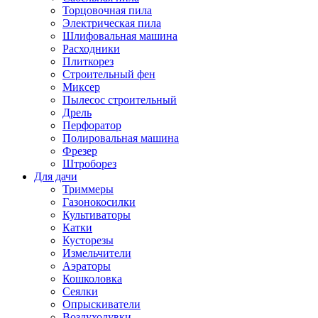
Торцовочная пила
Электрическая пила
Шлифовальная машина
Расходники
Плиткорез
Строительный фен
Миксер
Пылесос строительный
Дрель
Перфоратор
Полировальная машина
Фрезер
Штроборез
Для дачи
Триммеры
Газонокосилки
Культиваторы
Катки
Кусторезы
Измельчители
Аэраторы
Кошколовка
Сеялки
Опрыскиватели
Воздуходувки