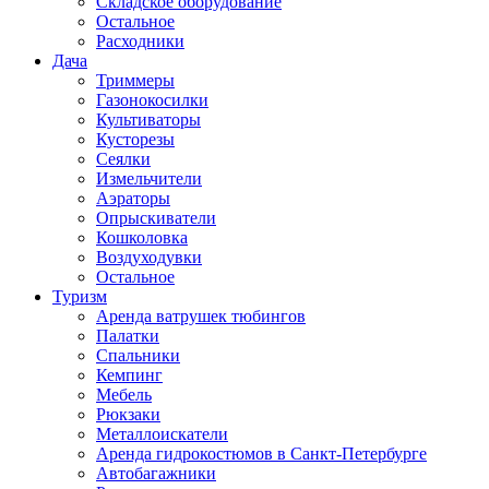
Складское оборудование
Остальное
Расходники
Дача
Триммеры
Газонокосилки
Культиваторы
Кусторезы
Сеялки
Измельчители
Аэраторы
Опрыскиватели
Кошколовка
Воздуходувки
Остальное
Туризм
Аренда ватрушек тюбингов
Палатки
Спальники
Кемпинг
Мебель
Рюкзаки
Металлоискатели
Аренда гидрокостюмов в Санкт-Петербурге
Автобагажники