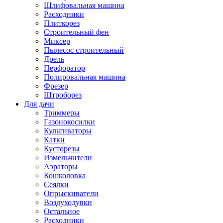
Шлифовальная машина
Расходники
Плиткорез
Строительный фен
Миксер
Пылесос строительный
Дрель
Перфоратор
Полировальная машина
Фрезер
Штроборез
Для дачи
Триммеры
Газонокосилки
Культиваторы
Катки
Кусторезы
Измельчители
Аэраторы
Кошколовка
Сеялки
Опрыскиватели
Воздуходувки
Остальное
Расходники