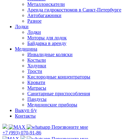
Металлоискатели
Аренда гидрокостюмов в Санкт-Петербурге
Автобагажники
Разное
Лодки
Лодки
Моторы для лодок
Байдарка в аренду
Медицина
Инвалидные коляски
Костыли
Ходунки
Трости
Кислородные концентраторы
Кровати
Матрасы
Санитарные приспособления
Пандусы
Медицинские приборы
Выкуп б/у
Контакты
Перезвоните мне
+7 (993) 070-91-86
Перезвоните мне