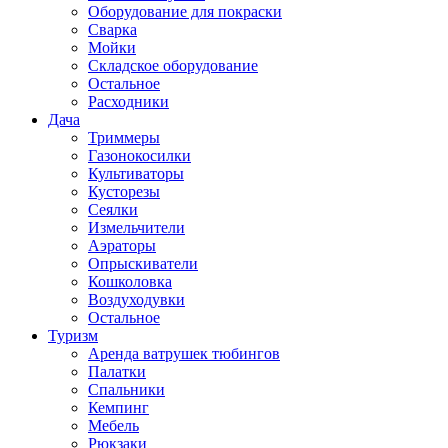
Оборудование для покраски
Сварка
Мойки
Складское оборудование
Остальное
Расходники
Дача
Триммеры
Газонокосилки
Культиваторы
Кусторезы
Сеялки
Измельчители
Аэраторы
Опрыскиватели
Кошколовка
Воздуходувки
Остальное
Туризм
Аренда ватрушек тюбингов
Палатки
Спальники
Кемпинг
Мебель
Рюкзаки