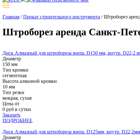
Главная
/
Прокат строительного инструмента
/
Штроборез арен
Штроборез аренда Санкт-Пет
Диск Алмазный для штробореза внеш. D150 мм, внутр. D22,2 
Диаметр
150 мм
Тип кромки
сегментная
Высота алмазной кромки
10 мм
Тип резки
мокрая, сухая
Цена от
0
руб в сутки
Заказать
ПОДРОБНЕЕ
Диск Алмазный для штробореза внеш. D125мм, внутр. D22,2м
Диаметр