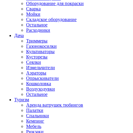
Оборудование для покраски
Сварка
Мойки
Складское оборудование
Остальное
Расходники
Дача
Триммеры
Газонокосилки
Культиваторы
Кусторезы
Сеялки
Измельчители
Аэраторы
Опрыскиватели
Кошколовка
Воздуходувки
Остальное
Туризм
Аренда ватрушек тюбингов
Палатки
Спальники
Кемпинг
Мебель
Рюкзаки