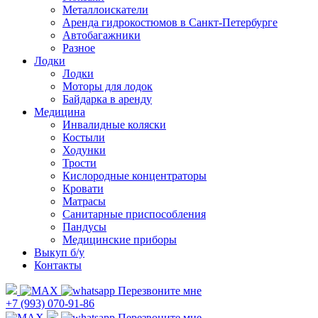
Металлоискатели
Аренда гидрокостюмов в Санкт-Петербурге
Автобагажники
Разное
Лодки
Лодки
Моторы для лодок
Байдарка в аренду
Медицина
Инвалидные коляски
Костыли
Ходунки
Трости
Кислородные концентраторы
Кровати
Матрасы
Санитарные приспособления
Пандусы
Медицинские приборы
Выкуп б/у
Контакты
Перезвоните мне
+7 (993) 070-91-86
Перезвоните мне