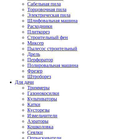
Сабельная пила
Торцовочная пила
Электрическая пила
Шлифовальная машина
Расходники
Плиткорез
Строительный фен
Миксер
Пылесос строительный
Дрель
Перфоратор
Полировальная машина
Фрезер
Штроборез
Для дачи
Триммеры
Газонокосилки
Культиваторы
Катки
Кусторезы
Измельчители
Аэраторы
Кошколовка
Сеялки
Опрыскиватели