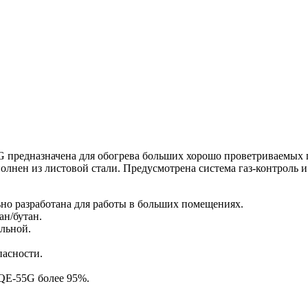
редназначена для обогрева больших хорошо проветриваемых п
лнен из листовой стали. Предусмотрена система газ-контроль и
но разработана для работы в больших помещениях.
ан/бутан.
льной.
пасности.
E-55G более 95%.