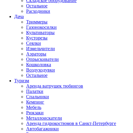
Складское оборудование
Остальное
Расходники
Дача
Триммеры
Газонокосилки
Культиваторы
Кусторезы
Сеялки
Измельчители
Аэраторы
Опрыскиватели
Кошколовка
Воздуходувки
Остальное
Туризм
Аренда ватрушек тюбингов
Палатки
Спальники
Кемпинг
Мебель
Рюкзаки
Металлоискатели
Аренда гидрокостюмов в Санкт-Петербурге
Автобагажники