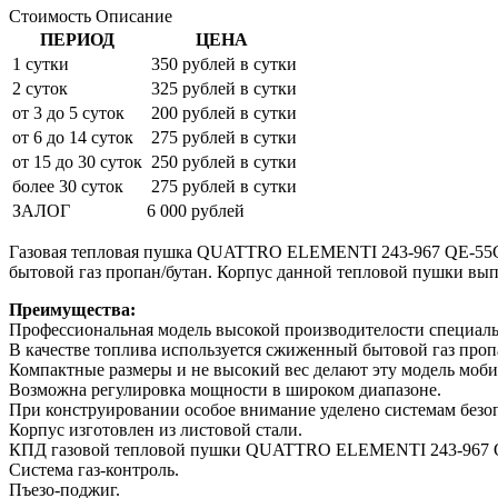
Стоимость
Описание
ПЕРИОД
ЦЕНА
1 сутки
350 рублей в сутки
2 суток
325 рублей в сутки
от 3 до 5 суток
200 рублей в сутки
от 6 до 14 суток
275 рублей в сутки
от 15 до 30 суток
250 рублей в сутки
более 30 суток
275 рублей в сутки
ЗАЛОГ
6 000 рублей
Газовая тепловая пушка QUATTRO ELEMENTI 243-967 QE-55G п
бытовой газ пропан/бутан. Корпус данной тепловой пушки выпо
Преимущества:
Профессиональная модель высокой производителости специаль
В качестве топлива используется сжиженный бытовой газ проп
Компактные размеры и не высокий вес делают эту модель моби
Возможна регулировка мощности в широком диапазоне.
При конструировании особое внимание уделено системам безо
Корпус изготовлен из листовой стали.
КПД газовой тепловой пушки QUATTRO ELEMENTI 243-967 Q
Система газ-контроль.
Пъезо-поджиг.