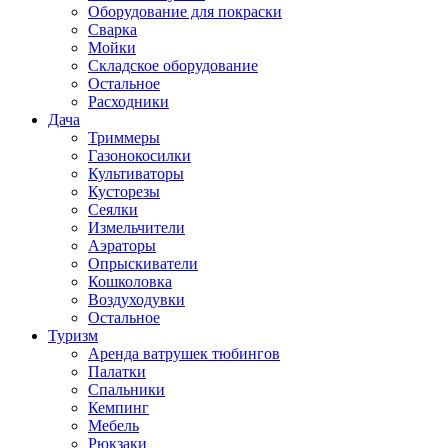
Оборудование для покраски
Сварка
Мойки
Складское оборудование
Остальное
Расходники
Дача
Триммеры
Газонокосилки
Культиваторы
Кусторезы
Сеялки
Измельчители
Аэраторы
Опрыскиватели
Кошколовка
Воздуходувки
Остальное
Туризм
Аренда ватрушек тюбингов
Палатки
Спальники
Кемпинг
Мебель
Рюкзаки