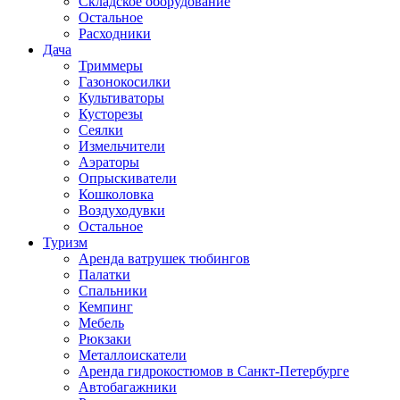
Складское оборудование
Остальное
Расходники
Дача
Триммеры
Газонокосилки
Культиваторы
Кусторезы
Сеялки
Измельчители
Аэраторы
Опрыскиватели
Кошколовка
Воздуходувки
Остальное
Туризм
Аренда ватрушек тюбингов
Палатки
Спальники
Кемпинг
Мебель
Рюкзаки
Металлоискатели
Аренда гидрокостюмов в Санкт-Петербурге
Автобагажники