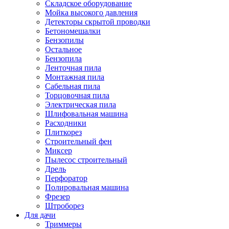
Складское оборудование
Мойка высокого давления
Детекторы скрытой проводки
Бетономешалки
Бензопилы
Остальное
Бензопила
Ленточная пила
Монтажная пила
Сабельная пила
Торцовочная пила
Электрическая пила
Шлифовальная машина
Расходники
Плиткорез
Строительный фен
Миксер
Пылесос строительный
Дрель
Перфоратор
Полировальная машина
Фрезер
Штроборез
Для дачи
Триммеры