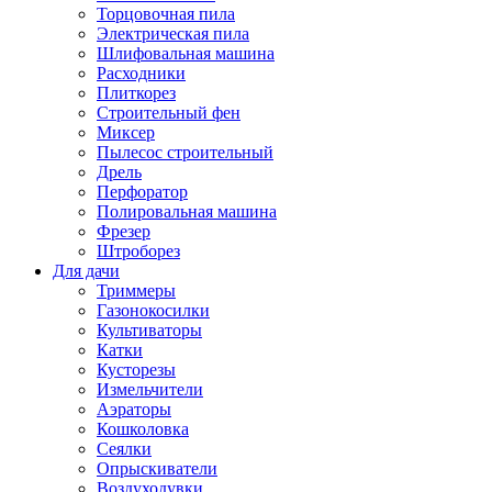
Торцовочная пила
Электрическая пила
Шлифовальная машина
Расходники
Плиткорез
Строительный фен
Миксер
Пылесос строительный
Дрель
Перфоратор
Полировальная машина
Фрезер
Штроборез
Для дачи
Триммеры
Газонокосилки
Культиваторы
Катки
Кусторезы
Измельчители
Аэраторы
Кошколовка
Сеялки
Опрыскиватели
Воздуходувки