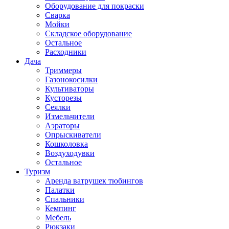
Оборудование для покраски
Сварка
Мойки
Складское оборудование
Остальное
Расходники
Дача
Триммеры
Газонокосилки
Культиваторы
Кусторезы
Сеялки
Измельчители
Аэраторы
Опрыскиватели
Кошколовка
Воздуходувки
Остальное
Туризм
Аренда ватрушек тюбингов
Палатки
Спальники
Кемпинг
Мебель
Рюкзаки