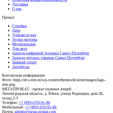
Доставка
О нас
Прокат
Стройка
Дача
Туризм отдых
Лодки моторы
Медицинское
Для авто
Аренда цифровой техники Санкт-Петербург
Аренда детских товаров Санкт-Петербург
Зимний спорт
Автобусы
Контактная информация
Фото
:
https://dcs-rent.ru/wp-content/themes/dcsrent/images/logo-
min.png
МЕГАПРОКАТ - прокат нужных вещей
Ленинградская область, д. Юкки, улица Радищева, дом 2Б,
склад 2-3
Телефон:
+7 (993) 070-91-86
Мобильный:
+7 (993) 070-91-86
Почта:
admin@mega-prokat.com