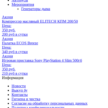
Автобусы
Мероприятия
Генераторы дыма
Акция
Компрессор масляный ELITECH КПМ 200/50
Цена:
350 руб.
200 руб в сутки
Акция
Палатка ECOS Breeze
Цена:
340 руб в сутки
Акция
Игровая приставка Sony PlayStation 4 Slim 500гб
Цена:
350 руб.
210 руб в сутки
Информация
Новости
Выкуп бу
Контакты
Гигиена и чистка
Согласие на обработку персональных данных
Политика конфиденциальности