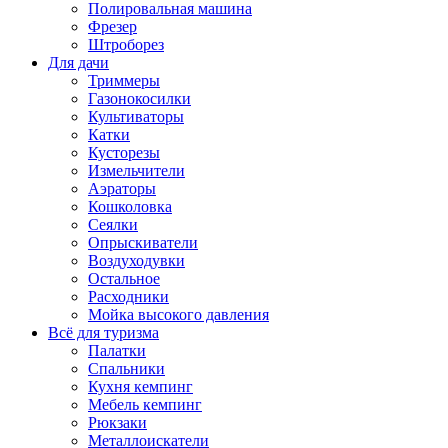
Полировальная машина
Фрезер
Штроборез
Для дачи
Триммеры
Газонокосилки
Культиваторы
Катки
Кусторезы
Измельчители
Аэраторы
Кошколовка
Сеялки
Опрыскиватели
Воздуходувки
Остальное
Расходники
Мойка высокого давления
Всё для туризма
Палатки
Спальники
Кухня кемпинг
Мебель кемпинг
Рюкзаки
Металлоискатели