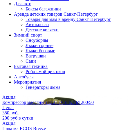
Для авто
Боксы багажники
Аренда детских товаров Санкт-Петербург
Товары для мам в аренду Санкт-Петербург
Автокресла
Детские коляски
Зимний спорт
Сноуборды
Лыжи горные
Лыжи беговые
Ватрушки
Сани
Бытовая техника
Робот-мойщик окон
Автобусы
Мероприятия
Генераторы дыма
Акция
Компрессор масляный ELITECH КПМ 200/50
Цена:
350 руб.
200 руб в сутки
Акция
Палатка ECOS Breeze