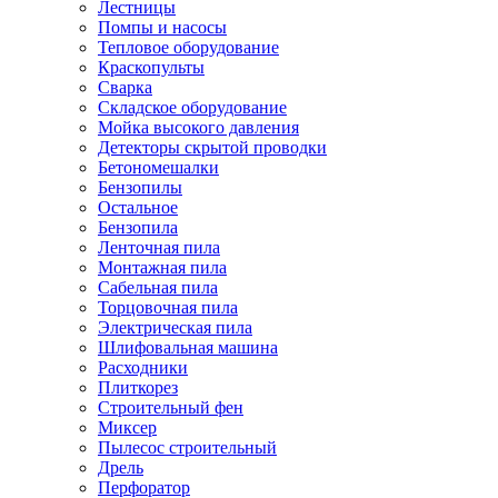
Лестницы
Помпы и насосы
Тепловое оборудование
Краскопульты
Сварка
Складское оборудование
Мойка высокого давления
Детекторы скрытой проводки
Бетономешалки
Бензопилы
Остальное
Бензопила
Ленточная пила
Монтажная пила
Сабельная пила
Торцовочная пила
Электрическая пила
Шлифовальная машина
Расходники
Плиткорез
Строительный фен
Миксер
Пылесос строительный
Дрель
Перфоратор