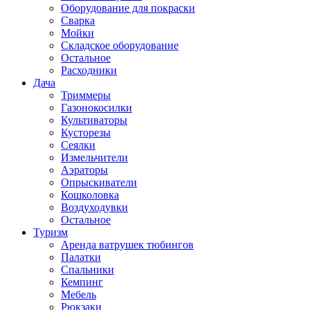
Оборудование для покраски
Сварка
Мойки
Складское оборудование
Остальное
Расходники
Дача
Триммеры
Газонокосилки
Культиваторы
Кусторезы
Сеялки
Измельчители
Аэраторы
Опрыскиватели
Кошколовка
Воздуходувки
Остальное
Туризм
Аренда ватрушек тюбингов
Палатки
Спальники
Кемпинг
Мебель
Рюкзаки