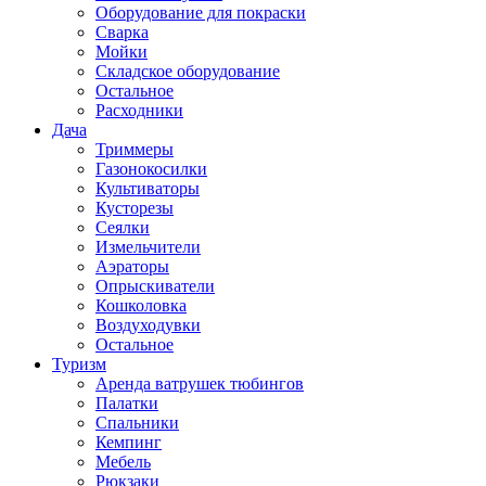
Оборудование для покраски
Сварка
Мойки
Складское оборудование
Остальное
Расходники
Дача
Триммеры
Газонокосилки
Культиваторы
Кусторезы
Сеялки
Измельчители
Аэраторы
Опрыскиватели
Кошколовка
Воздуходувки
Остальное
Туризм
Аренда ватрушек тюбингов
Палатки
Спальники
Кемпинг
Мебель
Рюкзаки