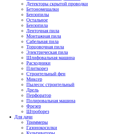
Детекторы скрытой проводки
Бетономешалки
Бензопилы
Остальное
Бензопила
Ленточная пила
Монтажная пила
Сабельная пила
Торцовочная пила
Электрическая пила
Шлифовальная машина
Расходники
Плиткорез
Строительный фен
Миксер
Пылесос строительный
Дрель
Перфоратор
Полировальная машина
Фрезер
Штроборез
Для дачи
Триммеры
Газонокосилки
Культиваторы