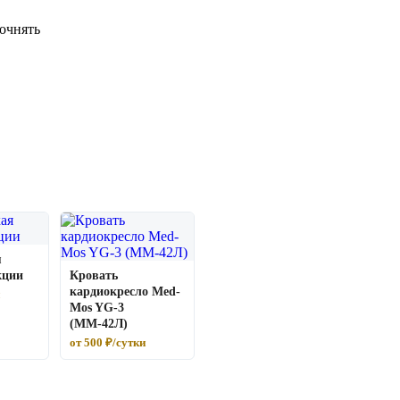
очнять
я
кции
Кровать
кардиокресло Med-
Mos YG-3
(ММ-42Л)
от 500 ₽/сутки