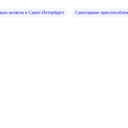
ных колясок в Санкт-Петербурге
Санитарные приспособле