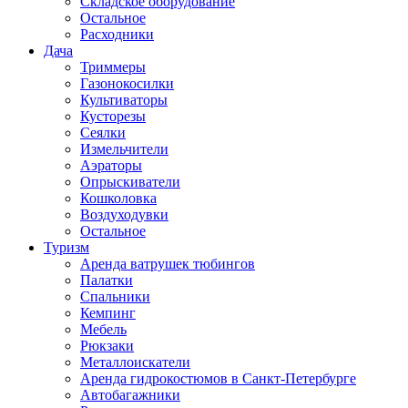
Складское оборудование
Остальное
Расходники
Дача
Триммеры
Газонокосилки
Культиваторы
Кусторезы
Сеялки
Измельчители
Аэраторы
Опрыскиватели
Кошколовка
Воздуходувки
Остальное
Туризм
Аренда ватрушек тюбингов
Палатки
Спальники
Кемпинг
Мебель
Рюкзаки
Металлоискатели
Аренда гидрокостюмов в Санкт-Петербурге
Автобагажники