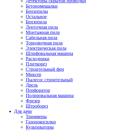
Детекторы скрытой проводки
Бетономешалки
Бензопилы
Остальное
Бензопила
Ленточная пила
Монтажная пила
Сабельная пила
Торцовочная пила
Электрическая пила
Шлифовальная машина
Расходники
Плиткорез
Строительный фен
Миксер
Пылесос строительный
Дрель
Перфоратор
Полировальная машина
Фрезер
Штроборез
Для дачи
Триммеры
Газонокосилки
Культиваторы