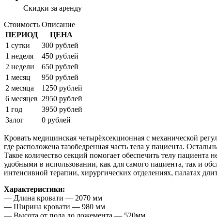
Скидки за аренду
Стоимость
Описание
ПЕРИОД
ЦЕНА
1 сутки
300 рублей
1 неделя
450 рублей
2 недели
650 рублей
1 месяц
950 рублей
2 месяца
1250 рублей
6 месяцев
2950 рублей
1 год
3950 рублей
Залог
0 рублей
Кровать медицинская четырёхсекционная с механической регул
где расположена тазобедренная часть тела у пациента. Осталь
Такое количество секций помогает обеспечить телу пациента
удобными в использовании, как для самого пациента, так и 
интенсивной терапии, хирургических отделениях, палатах длит
Характеристики:
— Длина кровати — 2070 мм
— Ширина кровати — 980 мм
— Высота от пола до ложемента — 520мм