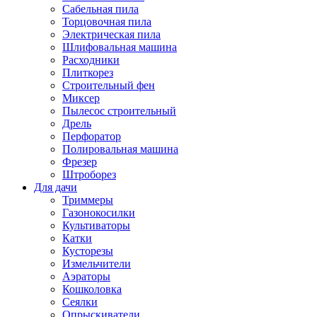
Сабельная пила
Торцовочная пила
Электрическая пила
Шлифовальная машина
Расходники
Плиткорез
Строительный фен
Миксер
Пылесос строительный
Дрель
Перфоратор
Полировальная машина
Фрезер
Штроборез
Для дачи
Триммеры
Газонокосилки
Культиваторы
Катки
Кусторезы
Измельчители
Аэраторы
Кошколовка
Сеялки
Опрыскиватели