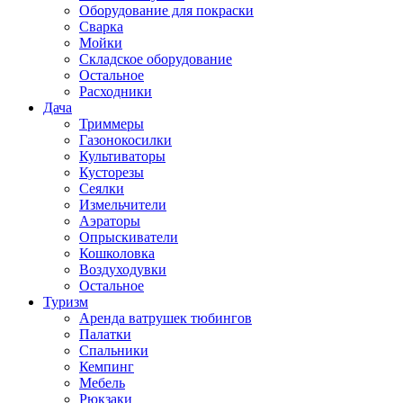
Оборудование для покраски
Сварка
Мойки
Складское оборудование
Остальное
Расходники
Дача
Триммеры
Газонокосилки
Культиваторы
Кусторезы
Сеялки
Измельчители
Аэраторы
Опрыскиватели
Кошколовка
Воздуходувки
Остальное
Туризм
Аренда ватрушек тюбингов
Палатки
Спальники
Кемпинг
Мебель
Рюкзаки