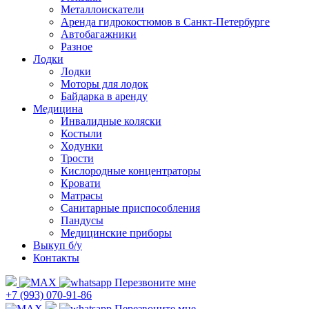
Металлоискатели
Аренда гидрокостюмов в Санкт-Петербурге
Автобагажники
Разное
Лодки
Лодки
Моторы для лодок
Байдарка в аренду
Медицина
Инвалидные коляски
Костыли
Ходунки
Трости
Кислородные концентраторы
Кровати
Матрасы
Санитарные приспособления
Пандусы
Медицинские приборы
Выкуп б/у
Контакты
Перезвоните мне
+7 (993) 070-91-86
Перезвоните мне