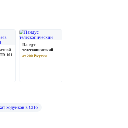
Пандус
катной
телескопический
TR 101
от 200 ₽/сутки
ат ходунков в СПб