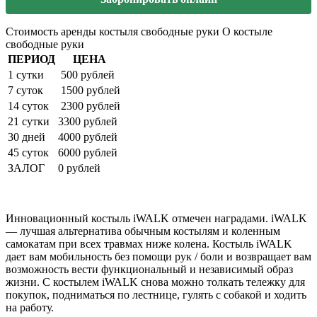
Стоимость аренды костыля свободные руки
О костыле
свободные руки
ПЕРИОД
ЦЕНА
1 сутки
500 рублей
7 суток
1500 рублей
14 суток
2300 рублей
21 сутки
3300 рублей
30 дней
4000 рублей
45 суток
6000 рублей
ЗАЛОГ
0 рублей
Инновационный костыль iWALK отмечен наградами. iWALK
— лучшая альтернатива обычным костылям и коленным
самокатам при всех травмах ниже колена. Костыль iWALK
дает вам мобильность без помощи рук / боли и возвращает вам
возможность вести функциональный и независимый образ
жизни. С костылем iWALK снова можно толкать тележку для
покупок, подниматься по лестнице, гулять с собакой и ходить
на работу.