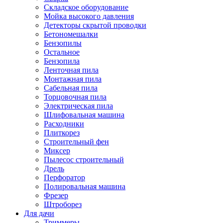
Складское оборудование
Мойка высокого давления
Детекторы скрытой проводки
Бетономешалки
Бензопилы
Остальное
Бензопила
Ленточная пила
Монтажная пила
Сабельная пила
Торцовочная пила
Электрическая пила
Шлифовальная машина
Расходники
Плиткорез
Строительный фен
Миксер
Пылесос строительный
Дрель
Перфоратор
Полировальная машина
Фрезер
Штроборез
Для дачи
Триммеры