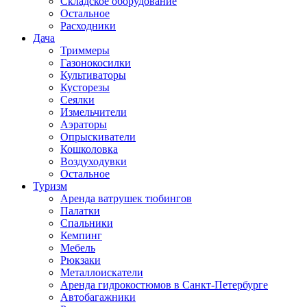
Складское оборудование
Остальное
Расходники
Дача
Триммеры
Газонокосилки
Культиваторы
Кусторезы
Сеялки
Измельчители
Аэраторы
Опрыскиватели
Кошколовка
Воздуходувки
Остальное
Туризм
Аренда ватрушек тюбингов
Палатки
Спальники
Кемпинг
Мебель
Рюкзаки
Металлоискатели
Аренда гидрокостюмов в Санкт-Петербурге
Автобагажники