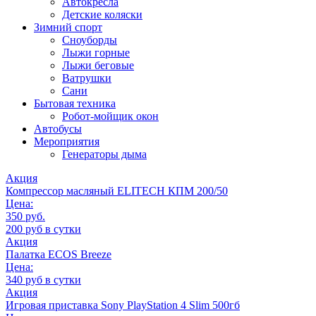
Автокресла
Детские коляски
Зимний спорт
Сноуборды
Лыжи горные
Лыжи беговые
Ватрушки
Сани
Бытовая техника
Робот-мойщик окон
Автобусы
Мероприятия
Генераторы дыма
Акция
Компрессор масляный ELITECH КПМ 200/50
Цена:
350 руб.
200 руб в сутки
Акция
Палатка ECOS Breeze
Цена:
340 руб в сутки
Акция
Игровая приставка Sony PlayStation 4 Slim 500гб